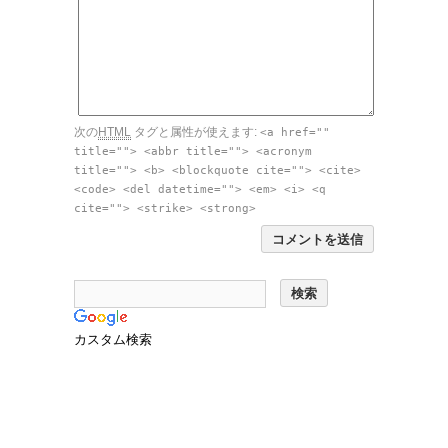
次の
HTML
タグと属性が使えます:
<a href=""
title=""> <abbr title=""> <acronym
title=""> <b> <blockquote cite=""> <cite>
<code> <del datetime=""> <em> <i> <q
cite=""> <strike> <strong>
カスタム検索