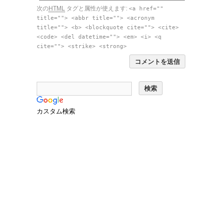
次の
HTML
タグと属性が使えます:
<a href=""
title=""> <abbr title=""> <acronym
title=""> <b> <blockquote cite=""> <cite>
<code> <del datetime=""> <em> <i> <q
cite=""> <strike> <strong>
カスタム検索